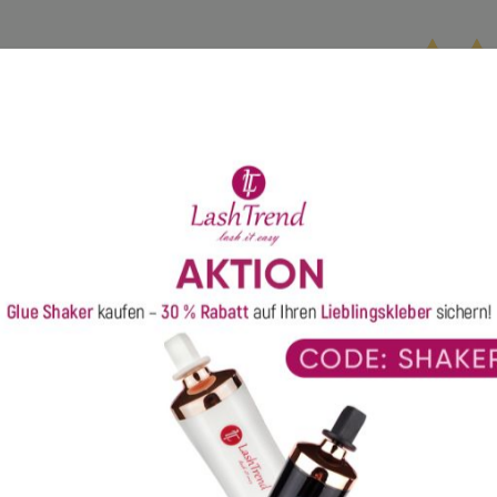
26 August 2025
5
4
3
28 Juli 2025
2
1
ngszuständen klar. Ich kann
ind verwundert, warum sie
sen Kleber nur wärmsten
01 Juli 2025