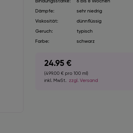
Bindungsstärke:
6 bis 8 Wochen
Dämpfe:
sehr niedrig
Viskosität:
dünnflüssig
Geruch:
typisch
Farbe:
schwarz
24.95
€
(499.00 € pro 100 ml)
inkl. MwSt.
zzgl. Versand