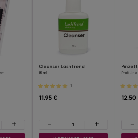
Cleanser LashTrend
Pinzet
 mm
15 ml
Profi Line
1
11.95
€
12.50
+
-
+
-