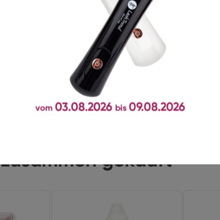
auch zufrieden. Aber seit ich
ist mein perfekter
em Studio – vor allem bei
. Ich bleibe definitiv bei Rose!
t zusammen gekauft