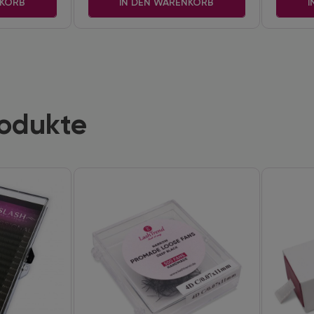
NKORB
IN DEN WARENKORB
I
rodukte