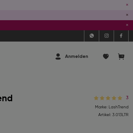
×
×
×
Anmelden
end
3
Marke: LashTrend
Artikel:
3.013LTR