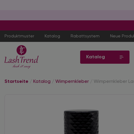
Produktmuster
Katalog
Rabattsystem
Neue Produ
Katalog
Startseite
/
Katalog
/
Wimpernkleber
/
Wimpernkleber Las