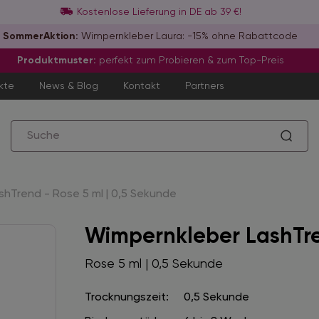
Kostenlose Lieferung in DE ab 39 €!
SommerAktion:
Wimpernkleber Laura: -15% ohne Rabattcode
Produktmuster:
perfekt zum Probieren & zum Top-Preis
kte
News & Blog
Kontakt
Partners
hTrend - Rose 5 ml | 0,5 Sekunde
Wimpernkleber LashTr
Rose 5 ml | 0,5 Sekunde
Trocknungszeit:
0,5 Sekunde