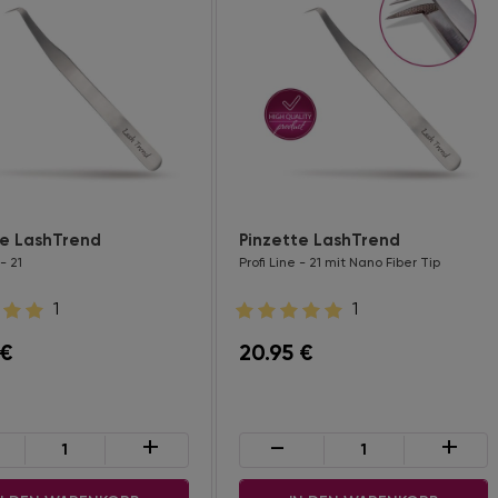
te LashTrend
Pinzette LashTrend
 - 21
Profi Line - 21 mit Nano Fiber Tip
1
1
€
20.95
€
+
-
+