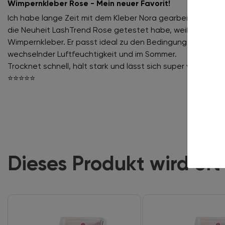
Wimpernkleber Rose - Mein neuer Favorit!
Ich habe lange Zeit mit dem Kleber Nora gearbeitet – war 
die Neuheit LashTrend Rose getestet habe, weiß ich: Das 
Wimpernkleber. Er passt ideal zu den Bedingungen in mein
wechselnder Luftfeuchtigkeit und im Sommer.
Trocknet schnell, hält stark und lässt sich super verarbeiten
⭐️⭐️⭐️⭐️⭐️
Dieses Produkt wird of