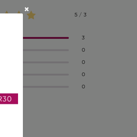
×
5 / 3
3
0
0
0
0