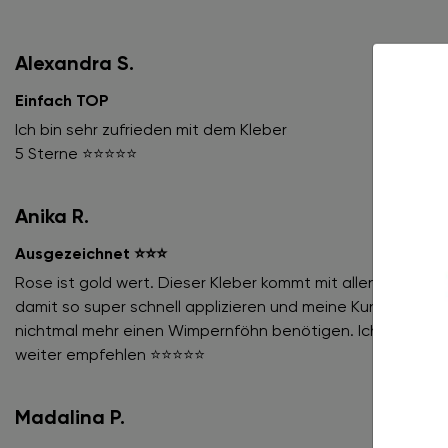
Alexandra S.
Einfach TOP
Ich bin sehr zufrieden mit dem Kleber
5 Sterne ⭐️⭐️⭐️⭐️⭐️
Anika R.
Ausgezeichnet ⭐️⭐️⭐️
Rose ist gold wert. Dieser Kleber kommt mit allen Umgebu
damit so super schnell applizieren und meine Kundinnen s
nichtmal mehr einen Wimpernföhn benötigen. Ich kann die
weiter empfehlen ⭐️⭐️⭐️⭐️⭐️
Madalina P.