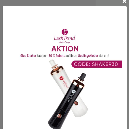
×
Produktdetails
Anwendung
Inhaltsstoffe
Blasebalg - Schnelle Trocknung für Wimpernkleber.
In unserem Shop finden Sie Produkte der Premiumklasse,
gekennzeichnet durch hohe Qualitätsstandards!
Bewertungen
Es gibt noch keine Bewertungen für dieses Produkt.