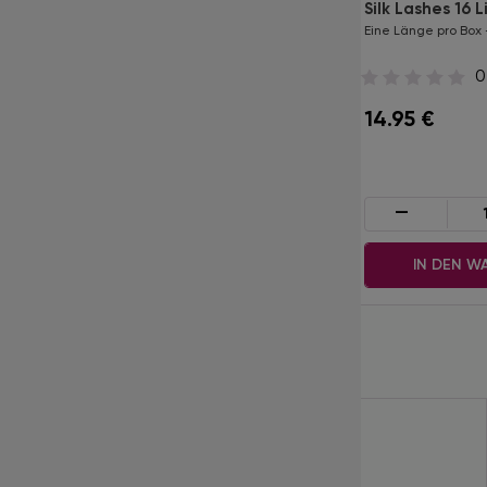
Silk Lashes 16 Lines
Silk Lashes 16 L
Eine Länge pro Box - J / 0.15 / 7 mm
Eine Länge pro Box 
0
0
10.00
€
14.95
€
-
+
-
IN DEN WARENKORB
IN DEN W