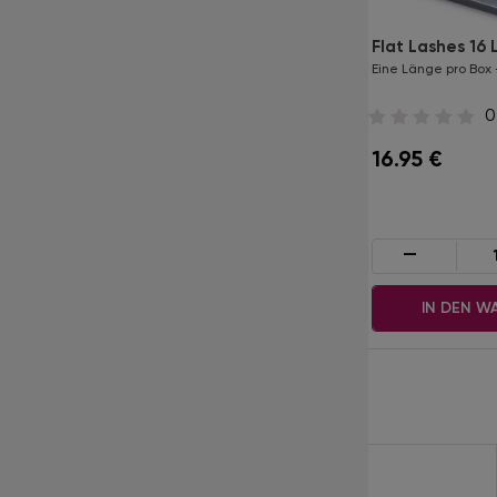
Black Baccara
Flat Lashes 16 
MIX Box - C / 0.10 / 7-12 mm
Eine Länge pro Box -
0
0
7.50
€
16.95
€
-
+
-
IN DEN WARENKORB
IN DEN W