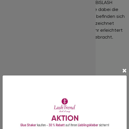
einer Platte gut fixiert. Wimpern der Marke BISLASH
schaffen ein wunderschönes Volumen ohne dabei die
eigenen Wimpern zu belasten. In einer Box befinden sich
16 Streifen, die alle nach der Länge gekennzeichnet
sind. Dadurch wird die Arbeit mit diesen sehr erleichtert
und Längen werden nicht durcheinander gebracht.
Diese Wimpern sind resistent gegen
Temperaturschwankungen.
mehr…
×
Nur für die professionelle Wimpernverlängerung
geeignet!
In unserem Shop finden Sie Produkte der Premiumklasse,
gekennzeichnet durch hohe Qualitätsstandards!