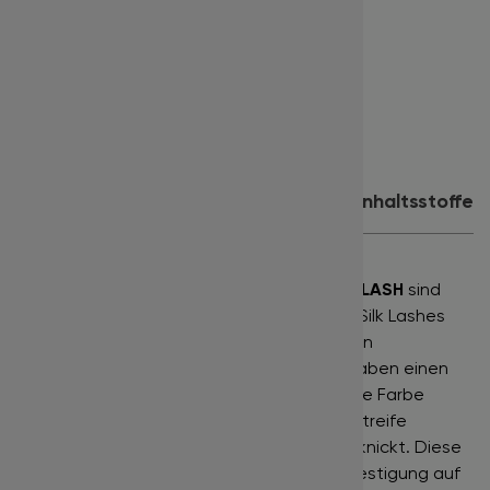
Länge:
11 mm
Farbe:
glänzend schwarz
Inhalt:
16 Reihen
Eignet sich für:
Volumentechnik
Produktdetails
Anwendung
Inhaltsstoffe
Silk Lashes
"Seidenwimpern" der Marke
BISLASH
sind
Wimpernaufsätze der gehobenen Klasse. Silk Lashes
werden in der Produktion mit einer zierlichen
Silikonschicht umhüllt. Sie sind weich und haben einen
leichten Glanz, der besonders die schwarze Farbe
unterstreicht. Sie lassen sich gut von der Streife
entnehmen und werden dabei nicht umgeknickt. Diese
Wimpernstreifen sind ohne Klebebandbefestigung auf