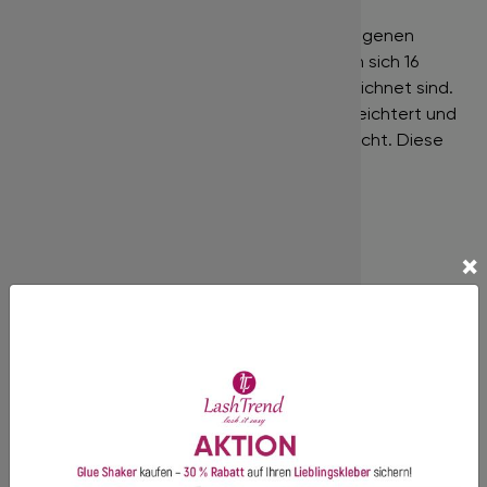
Wimpern der Marke BISLASH schaffen ein
wunderschönes Volumen ohne dabei die eigenen
Wimpern zu belasten. In einer Box befinden sich 16
Streifen, die alle nach der Länge gekennzeichnet sind.
Dadurch wird die Arbeit mit diesen sehr erleichtert und
Längen werden nicht durcheinander gebracht. Diese
Wimpern sind resistent gegen
Temperaturschwankungen.
mehr…
×
Nur für die professionelle Wimpernverlängerung
geeignet!
In unserem Shop finden Sie Produkte der Premiumklasse,
gekennzeichnet durch hohe Qualitätsstandards!