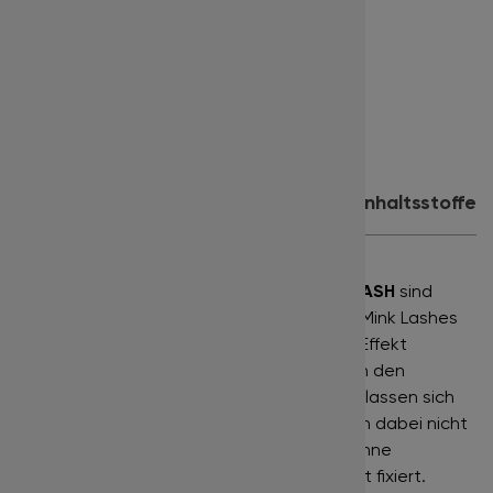
Länge:
11 mm
Farbe:
matt schwarz
Inhalt:
16 Reihen
Eignet sich für:
Volumentechnik
Produktdetails
Anwendung
Inhaltsstoffe
Mink Lashes
"Nerzwimpern" der Marke
BISLASH
sind
Wimpernaufsätze der gehobenen Klasse. Mink Lashes
haben eine raue Struktur, die den matten Effekt
ausmacht. Sie sind leicht, weich und geben den
natürlichen schwarzen Farbton wieder. Sie lassen sich
gut von der Streife entnehmen und werden dabei nicht
umgeknickt. Diese Wimpernstreifen sind ohne
Klebebandbefestigung auf einer Platte gut fixiert.