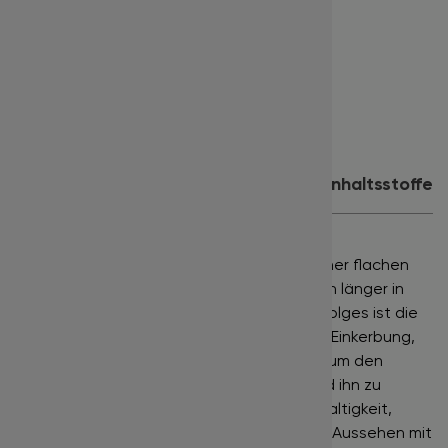
Länge:
12 mm
Farbe:
glänzend schwarz
Inhalt:
16 Reihen
Eignet sich für:
1:1 Technik
Produktdetails
Anwendung
Inhaltsstoffe
Flat Lashes
der Marke
BISLASH
sind mit einer flachen
Ellipsenform ausgestattet, um die Wimpern länger in
Position zu halten. Das Geheimnis ihres Erfolges ist die
breite Basis der Wimpern und die zentrale Einkerbung,
die eine größere Oberfläche ermöglichen, um den
natürlichen Wimpernkranz zu erreichen und ihn zu
fixieren. Kombiniert mit einer langen Nachhaltigkeit,
erzeugen BISLASH Flat Lashes ein dickeres Aussehen mit