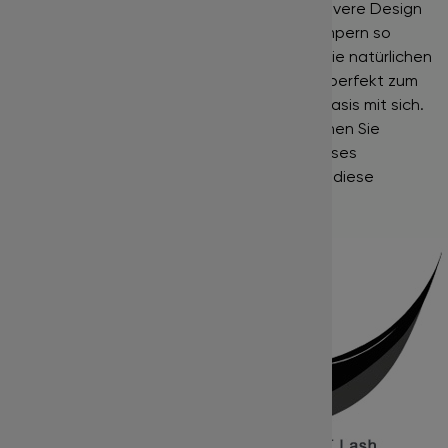
weniger Gewicht. Zusätzlich bietet das clevere Design
eine hervorragende Bindung, da diese Wimpern so
aufgebaut sind, dass sie sich perfekt um die natürlichen
Wimpern wickeln. Dadurch eignen Sie sich perfekt zum
Auftragen. Dies bringt die ovale Form als Basis mit sich.
Mit diesen leichten, dickeren Wimpern können Sie
schnell und einfach ein volles und voluminöses
Aussehen erzielen. Abgesehen davon sind diese
einfach zu heben und zu platzieren.