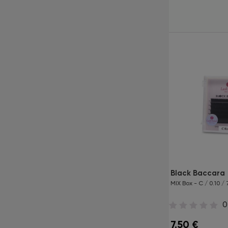
Produkte
Silk Lashes 16 Lines
Black Baccara
Eine Länge pro Box - D / 0.05 / 11 mm
MIX Box - C / 0.10 /
0
0
14.95
€
7.50
€