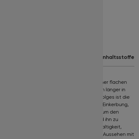
Länge:
10 mm
Farbe:
glänzend schwarz
Inhalt:
16 Reihen
Eignet sich für:
1:1 Technik
Produktdetails
Anwendung
Inhaltsstoffe
Flat Lashes
der Marke
BISLASH
sind mit einer flachen
Ellipsenform ausgestattet, um die Wimpern länger in
Position zu halten. Das Geheimnis ihres Erfolges ist die
breite Basis der Wimpern und die zentrale Einkerbung,
die eine größere Oberfläche ermöglichen, um den
natürlichen Wimpernkranz zu erreichen und ihn zu
fixieren. Kombiniert mit einer langen Nachhaltigkeit,
erzeugen BISLASH Flat Lashes ein dickeres Aussehen mit