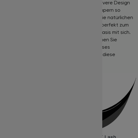
weniger Gewicht. Zusätzlich bietet das clevere Design
eine hervorragende Bindung, da diese Wimpern so
aufgebaut sind, dass sie sich perfekt um die natürlichen
Wimpern wickeln. Dadurch eignen Sie sich perfekt zum
Auftragen. Dies bringt die ovale Form als Basis mit sich.
Mit diesen leichten, dickeren Wimpern können Sie
schnell und einfach ein volles und voluminöses
Aussehen erzielen. Abgesehen davon sind diese
einfach zu heben und zu platzieren.