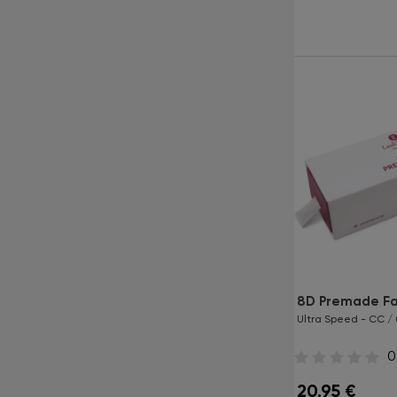
Produkte
Dark Brown 16 Lines
8D Premade F
Eine Länge pro Box - C / 0.10 / 10 mm
Ultra Speed - CC / 
0
0
14.95
€
20.95
€