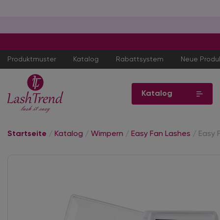
Produktmuster
Katalog
Rabattsystem
Neue Produ
Katalog
Startseite
/
Katalog
/
Wimpern
/
Easy Fan Lashes
/
Easy 