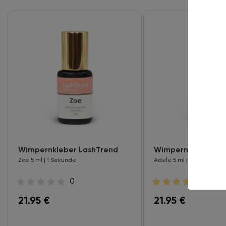
Wimpernkleber LashTrend
Wimpernkleber La
Zoe 5 ml | 1 Sekunde
Adele 5 ml | 1 Sekunde
0
11
21.95
€
21.95
€