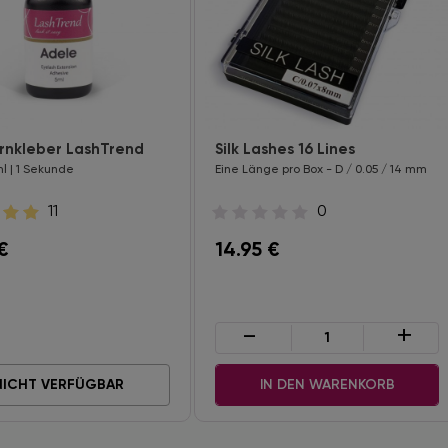
nkleber LashTrend
Silk Lashes 16 Lines
l | 1 Sekunde
Eine Länge pro Box - D / 0.05 / 14 mm
11
0
€
14.95
€
-
+
NICHT VERFÜGBAR
IN DEN WARENKORB