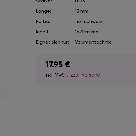
Stärke:
0.03
Länge:
13 mm
Farbe:
tief schwarz
Inhalt:
16 Streifen
Eignet sich für:
Volumentechnik
17.95
€
inkl. MwSt.
zzgl. Versand