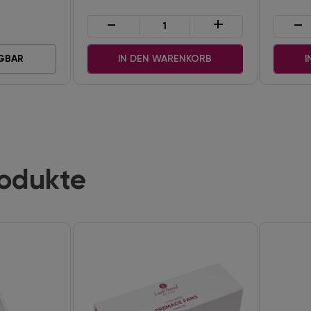
-
+
-
GBAR
IN DEN WARENKORB
I
rodukte