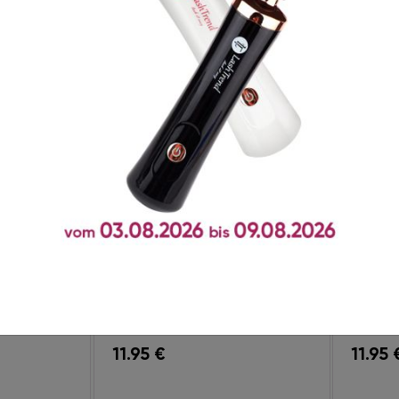
shTrend
Cleanser LashTrend
Primer
Banana 15 ml
15 ml
0
11.95
€
11.95