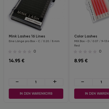
Mink Lashes 16 Lines
Color Lashes
Eine Länge pro Box - C / 0.20 / 8 mm
MIX Box - D / 0.07 / 9-1
Red
0
0
14.95
€
8.95
€
-
+
-
IN DEN WARENKORB
IN DEN WARE