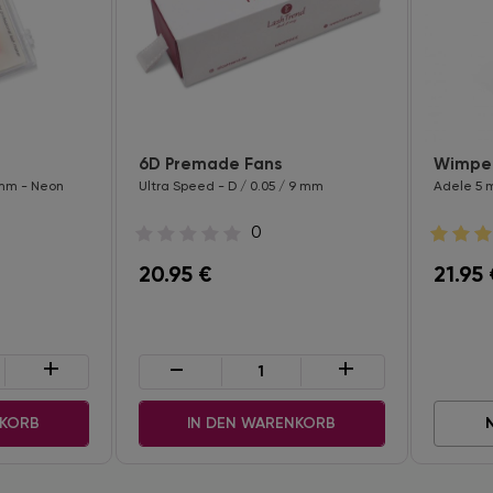
6D Premade Fans
Wimper
3 mm - Neon
Ultra Speed - D / 0.05 / 9 mm
Adele 5 m
0
20.95
€
21.95
+
-
+
NKORB
IN DEN WARENKORB