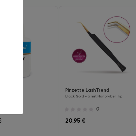
 LashTrend
Pinzette LashTrend
Black Gold - 6 mit Nano Fiber Tip
2
0
€
20.95
€