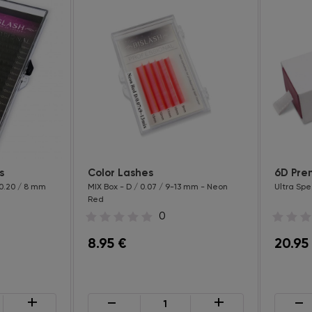
s
Color Lashes
6D Pre
 0.20 / 8 mm
MIX Box - D / 0.07 / 9-13 mm - Neon
Ultra Spe
Red
0
8.95
€
20.95
+
-
+
-