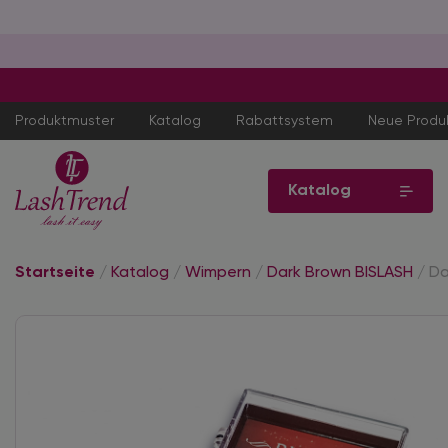
Produktmuster
Katalog
Rabattsystem
Neue Produ
Katalog
Startseite
/
Katalog
/
Wimpern
/
Dark Brown BISLASH
/
Da