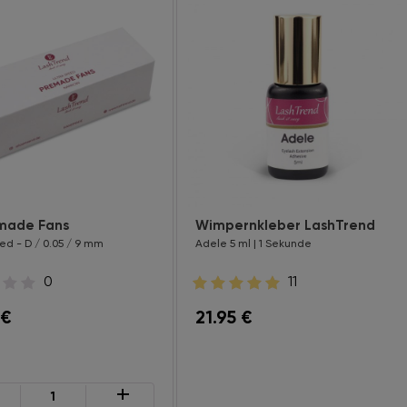
made Fans
Wimpernkleber LashTrend
ed - D / 0.05 / 9 mm
Adele 5 ml | 1 Sekunde
0
11
€
21.95
€
+