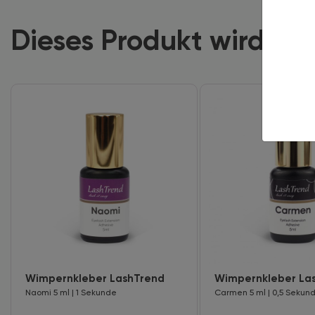
Dieses Produkt wird of
Wimpernkleber LashTrend
Wimpernkleber La
Naomi 5 ml | 1 Sekunde
Carmen 5 ml | 0,5 Sekun