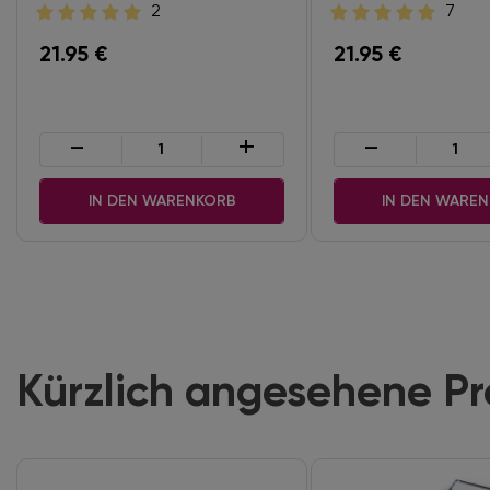
2
7
21.95
€
21.95
€
-
+
-
IN DEN WARENKORB
IN DEN WARE
Kürzlich angesehene P