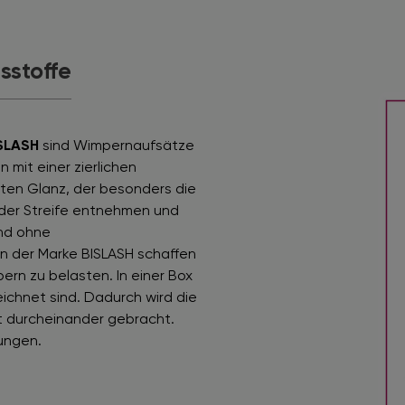
tsstoffe
SLASH
sind Wimpernaufsätze
 mit einer zierlichen
chten Glanz, der besonders die
n der Streife entnehmen und
ind ohne
rn der Marke BISLASH schaffen
rn zu belasten. In einer Box
eichnet sind. Dadurch wird die
ht durcheinander gebracht.
ungen.