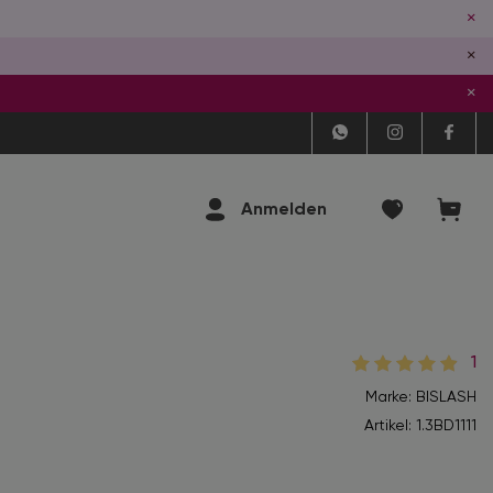
×
×
×
Anmelden
1
Marke: BISLASH
Artikel:
1.3BD1111