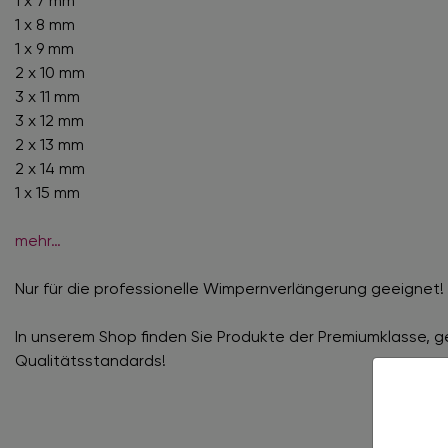
1 x 7 mm
1 x 8 mm
1 x 9 mm
2 x 10 mm
3 x 11 mm
3 x 12 mm
2 x 13 mm
2 x 14 mm
1 x 15 mm
mehr…
Nur für die professionelle Wimpernverlängerung geeignet!
In unserem Shop finden Sie Produkte der Premiumklasse, 
Qualitätsstandards!