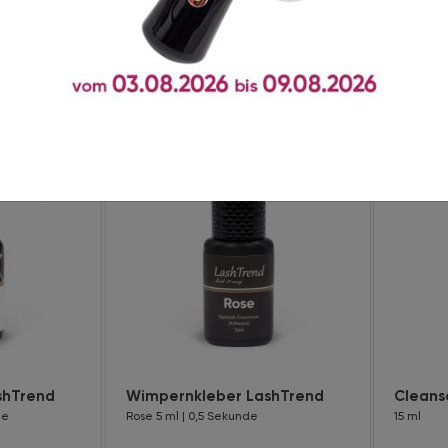
t zusammen gekauft
shTrend
Wimpernkleber LashTrend
Cleans
de
Rose 5 ml | 0,5 Sekunde
15 ml