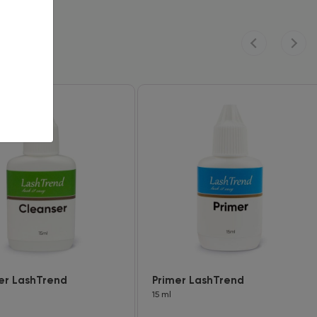
er LashTrend
Primer LashTrend
15 ml