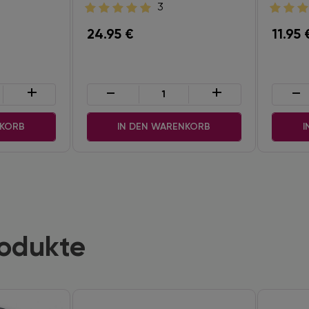
3
24.95
€
11.95
+
-
+
-
NKORB
IN DEN WARENKORB
I
rodukte