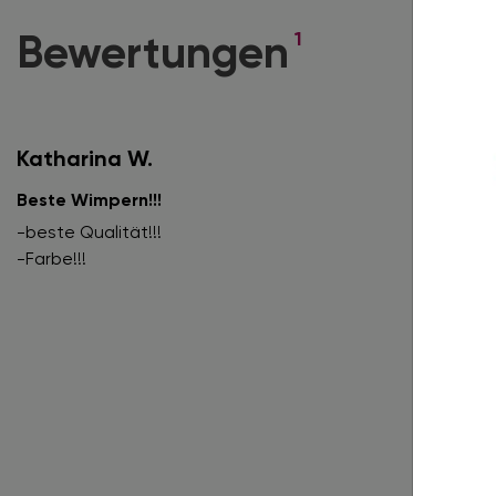
1
Bewertungen
Katharina W.
Beste Wimpern!!!
-beste Qualität!!!
-Farbe!!!