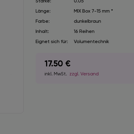
Stärke:
0.05
Länge:
MIX Box 7-15 mm
*
Farbe:
dunkelbraun
Inhalt:
16 Reihen
Eignet sich für:
Volumentechnik
17.50
€
inkl. MwSt.
zzgl. Versand