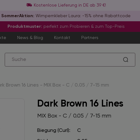
Kostenlose Lieferung in DE ab 39 €!
SommerAktion:
Wimpernkleber Laura: -15% ohne Rabattcode
Produktmuster:
perfekt zum Probieren & zum Top-Preis
kte
News & Blog
Kontakt
Partners
rk Brown 16 Lines - MIX Box - C / 0.05 / 7-15 mm
Dark Brown 16 Lines
MIX Box - C / 0.05 / 7-15 mm
Biegung (Curl):
C