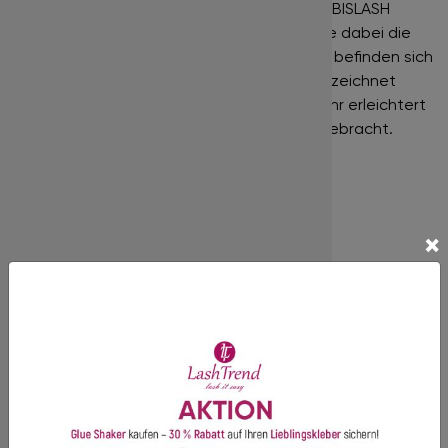
einer Platte gut fixiert. Wimpern der Marke BISLASH
schaffen ein wunderschönes Volumen ohne dabei die
eigenen Wimpern zu belasten. In einer Box befinden sich
16 Streifen, die alle nach der Länge gekennzeichnet
sind. Dadurch wird die Arbeit mit diesen sehr erleichtert
und Längen werden nicht durcheinander gebracht.
Diese Wimpern sind resistent gegen
Temperaturschwankungen.
mehr…
×
Nur für die professionelle Wimpernverlängerung
geeignet!
In unserem Shop finden Sie Produkte der Premiumklasse,
gekennzeichnet durch hohe Qualitätsstandards!