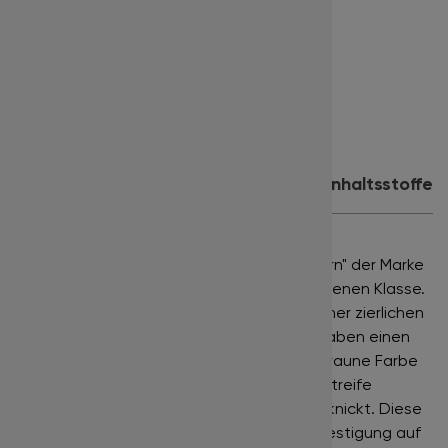
Länge:
10 mm
Farbe:
dunkelbraun
Inhalt:
16 Reihen
Eignet sich für:
Volumentechnik
Produktdetails
Anwendung
Inhaltsstoffe
Dark Brown Lashes
"Dunkelbraune Wimpern" der Marke
BISLASH
sind Wimpernaufsätze der gehobenen Klasse.
Silk Lashes werden in der Produktion mit einer zierlichen
Silikonschicht umhüllt. Sie sind weich und haben einen
leichten Glanz, der besonders die dunkelbraune Farbe
unterstreicht. Sie lassen sich gut von der Streife
entnehmen und werden dabei nicht umgeknickt. Diese
Wimpernstreifen sind ohne Klebebandbefestigung auf