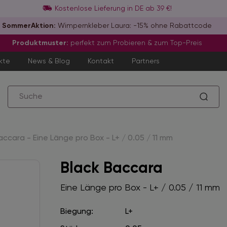
Kostenlose Lieferung in DE ab 39 €!
SommerAktion:
Wimpernkleber Laura: -15% ohne Rabattcode
Produktmuster:
perfekt zum Probieren & zum Top-Preis
kte
News & Blog
Kontakt
Partners
accara - Eine Länge pro Box - L+ / 0.05 / 11 mm
Black Baccara
Eine Länge pro Box - L+ / 0.05 / 11 mm
Biegung:
L+