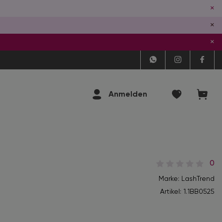
×
×
×
Anmelden
0
Marke: LashTrend
Artikel:
1.1BB0525