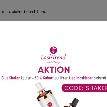
gekennzeichnet durch hohe
t zusammen gekauft