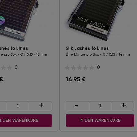
shes 16 Lines
Silk Lashes 16 Lines
e pro Box - C / 0.15 / 15 mm
Eine Länge pro Box - C / 0.15 / 14 mm
0
0
€
14.95
€
+
-
+
N DEN WARENKORB
IN DEN WARENKORB