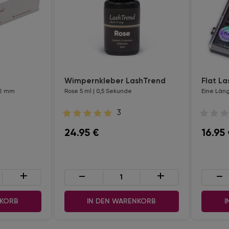
Wimpernkleber LashTrend
Flat La
 12 mm
Rose 5 ml | 0,5 Sekunde
Eine Läng
3
24.95
€
16.95
+
-
+
-
NKORB
IN DEN WARENKORB
I