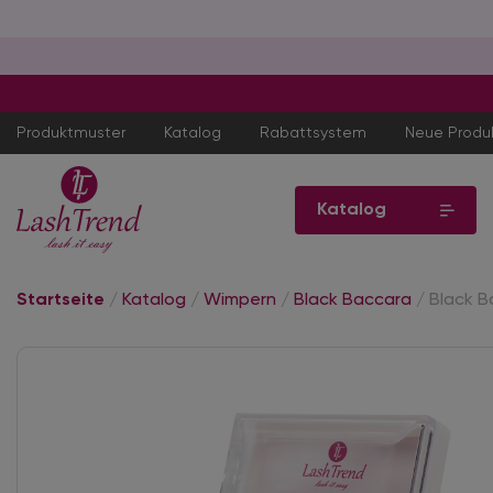
Produktmuster
Katalog
Rabattsystem
Neue Produ
Katalog
Startseite
/
Katalog
/
Wimpern
/
Black Baccara
/
Black B