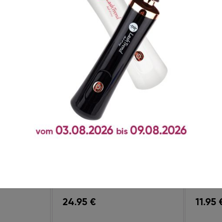
shTrend
Wimpernkleber LashTrend
Cleans
Rose 5 ml | 0,5 Sekunde
Banana 1
3
24.95
€
11.95