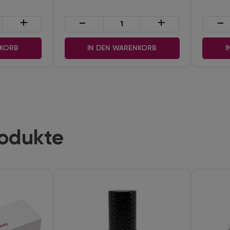
+
-
+
-
NKORB
IN DEN WARENKORB
I
rodukte