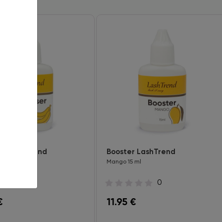
er LashTrend
Booster LashTrend
5 ml
Mango 15 ml
0
0
€
11.95
€