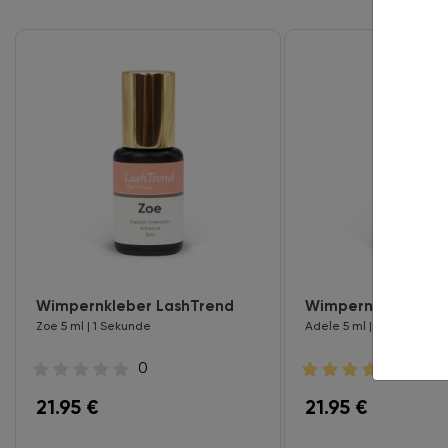
Wimpernkleber LashTrend
Wimpernkleber La
Zoe 5 ml | 1 Sekunde
Adele 5 ml | 1 Sekunde
0
11
21.95
€
21.95
€