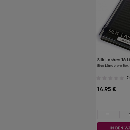
Flat Lashes 16 Lines
Silk Lashes 16 L
Eine Länge pro Box - D / 0.20 / 12 mm
Eine Länge pro Box -
0
0
16.95
€
14.95
€
-
+
-
IN DEN WARENKORB
IN DEN W