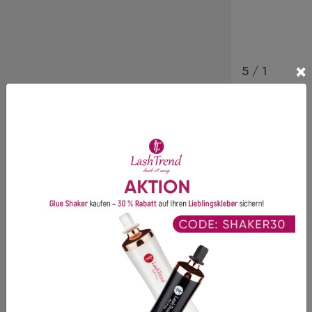
1
Bewertungen
×
5 / 1
5
1
4
0
3
0
2
0
1
0
Anika R.
17 Dezember 2023