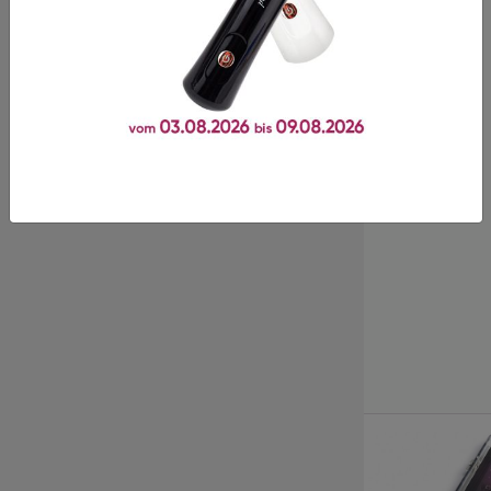
Mehr Kontrolle geht nicht!
Diese Pinzette ist Gold wert. Leicht in der Handhabung
und sie greift präzise und hervorragend.
Fächern? Kein Problem wir lieben diese Pinzette. Sie
macht das Arbeiten zu einem Vergnügen ⭐️⭐️⭐️⭐️⭐️
Kürzlich angesehene
Produkte