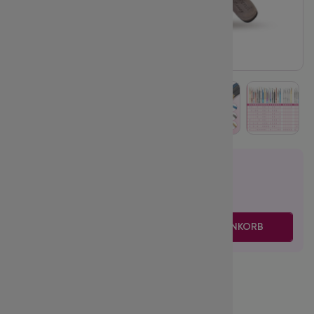
20.95
€
inkl. MwSt.
zzgl. Versand
-
+
IN DEN WARENKORB