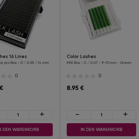
shes 16 Lines
Color Lashes
e pro Box - D / 0.05 / 14 mm
MIX Box - C / 0.07 / 9-13 mm - Green
0
0
€
8.95
€
+
-
+
N DEN WARENKORB
IN DEN WARENKORB