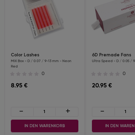
Color Lashes
6D Premade Fans
MIX Box - D / 0.07 / 9-13 mm - Neon
Ultra Speed - D / 0.05 /
Red
0
0
8.95
€
20.95
€
-
+
-
IN DEN WARENKORB
IN DEN WARE