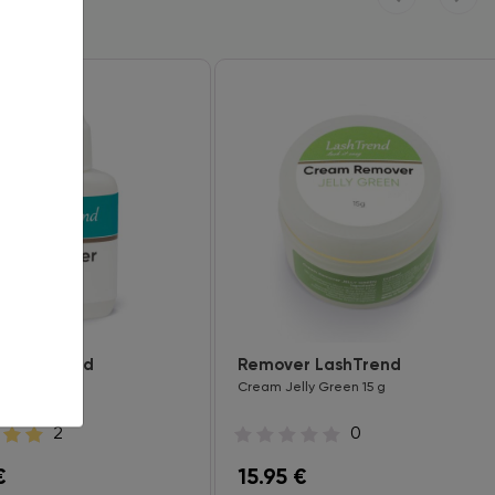
r LashTrend
Remover LashTrend
Cream Jelly Green 15 g
2
0
€
15.95
€