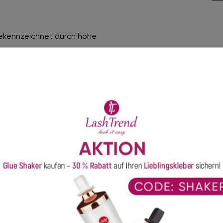
gekennzeichnet durch hohe
t zusammen gekauft