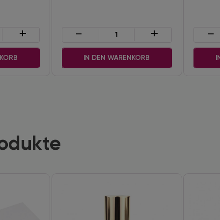
+
-
+
-
NKORB
IN DEN WARENKORB
I
rodukte