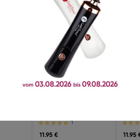
shTrend
Cleanser LashTrend
Booste
15 ml
15 ml
1
11.95
€
11.95