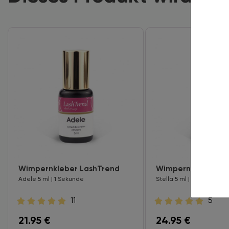
Wimpernkleber LashTrend
Wimpernkleber La
Adele 5 ml | 1 Sekunde
Stella 5 ml | 0,5 Sekunde
11
5
21.95
€
24.95
€