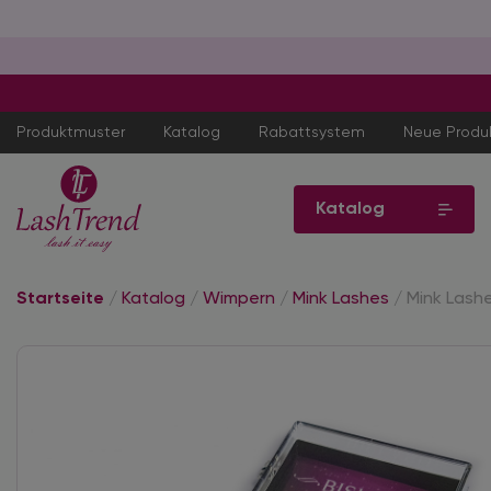
Produktmuster
Katalog
Rabattsystem
Neue Produ
Katalog
Startseite
/
Katalog
/
Wimpern
/
Mink Lashes
/
Mink Lashe