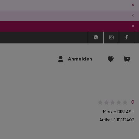
×
×
×
Anmelden
0
Marke: BISLASH
Artikel:
1.1BM2402