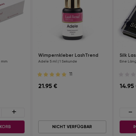
Wimpernkleber LashTrend
Silk La
 9 mm
Adele 5 ml | 1 Sekunde
Eine Läng
11
21.95
€
14.95
+
-
NKORB
NICHT VERFÜGBAR
I