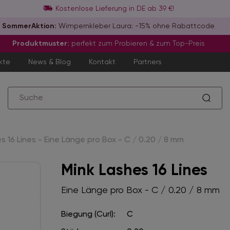
Kostenlose Lieferung in DE ab 39 €!
SommerAktion:
Wimpernkleber Laura: -15% ohne Rabattcode
Produktmuster:
perfekt zum Probieren & zum Top-Preis
kte
News & Blog
Kontakt
Partners
s 16 Lines - Eine Länge pro Box - C / 0.20 / 8 mm
Mink Lashes 16 Lines
Eine Länge pro Box - C / 0.20 / 8 mm
Biegung (Curl):
C