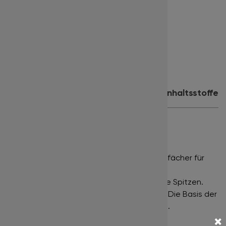
Stärke:
0.05
Länge:
13 mm
Farbe:
tiefschwarz
Inhalt:
500 Fächer
Produktdetails
Anwendung
Inhaltsstoffe
PROMADE LOOSE FANS 500
NARROW FANS •
Eng gefächerte Wimpernfächer für
einen klassischen Russian Volume Effekt.
DEEP BLACK •
Tiefschwarze Farbe bis in die Spitzen.
POINTY BASE •
Sehr schmaler Klebepunkt. Die Basis der
Wimpernfächer ist extrem fein ausgeformt.
×