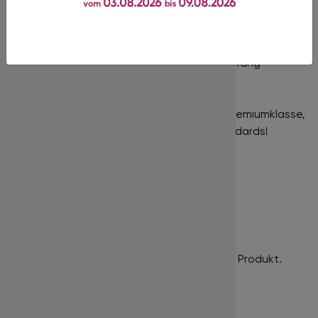
Ihnen, Volumensets zu kreieren und eine voluminöse
Optik zu erzielen.
Nur für die professionelle Wimpernverlängerung
geeignet!
In unserem Shop finden Sie Produkte der Premiumklasse,
gekennzeichnet durch hohe Qualitätsstandards!
Bewertungen
Es gibt noch keine Bewertungen für dieses Produkt.