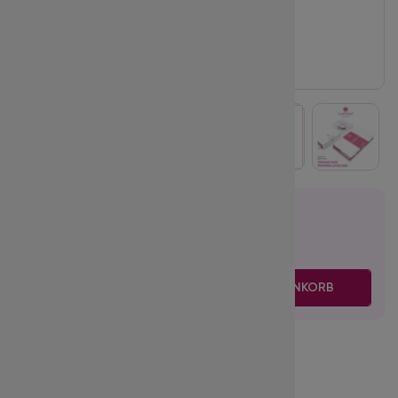
24.95
€
inkl. MwSt.
zzgl. Versand
-
+
IN DEN WARENKORB
Volume:
7D
Biegung (Curl):
CC