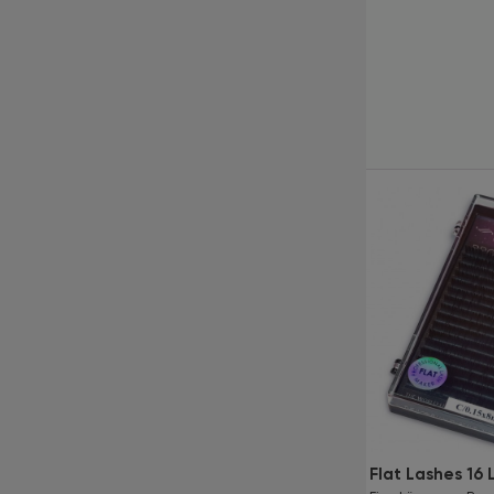
Kürzlich angesehene
Produkte
Pinzette LashTrend
Flat Lashes 16 