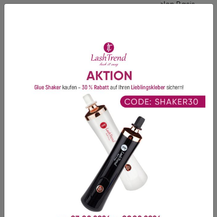
Gute Haltbarkeit
- Dank einer feinen flexiblen Basis.
Verklebungen vermeiden
- Dank eines extrem
schmalen Klebepunkts.
Optik
- Symmetrische Fächeröffnung, die eine perfekte
Lash Line ermöglicht.
Vorteil für Anfänger und Vorgeschrittene
-
Zeitersparnis und keine Notwendigkeit, Fächer von Hand
zu erstellen.
Empfehlung:
Die Streifen werden auf einer
Silikonunterlage
für Wimpernfächer befestigt, um
zusätzliche Verarbeitungszeit zu sparen.
Entdecken Sie jetzt unsere perfekt geformten
Fertigfächer in
3D
bis
10D
. Diese Volumen-
Wimpernfächer in Best-Profi-Qualität ermöglichen es