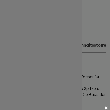
Stärke:
0.07
Länge:
9 mm
Farbe:
tiefschwarz
Inhalt:
500 Fächer
Produktdetails
Anwendung
Inhaltsstoffe
PROMADE LOOSE FANS 500
NARROW FANS •
Eng gefächerte Wimpernfächer für
einen klassischen Russian Volume Effekt.
DEEP BLACK •
Tiefschwarze Farbe bis in die Spitzen.
POINTY BASE •
Sehr schmaler Klebepunkt. Die Basis der
Wimpernfächer ist extrem fein ausgeformt.
×