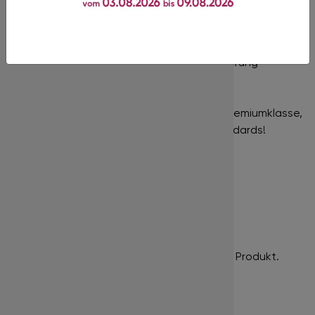
Ihnen, Volumensets zu kreieren und eine voluminöse
Optik zu erzielen.
Nur für die professionelle Wimpernverlängerung
geeignet!
In unserem Shop finden Sie Produkte der Premiumklasse,
gekennzeichnet durch hohe Qualitätsstandards!
Bewertungen
Es gibt noch keine Bewertungen für dieses Produkt.