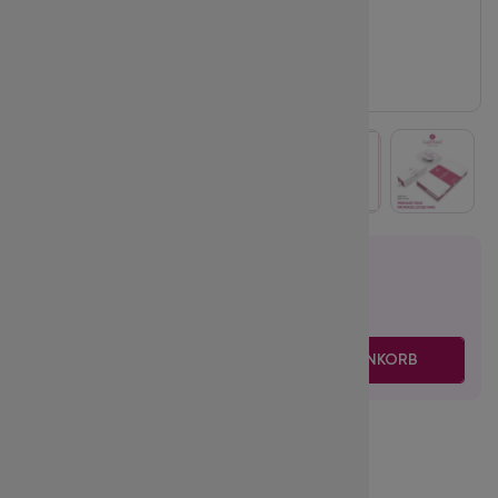
21.95
€
inkl. MwSt.
zzgl. Versand
-
+
IN DEN WARENKORB
Volume:
4D
Biegung (Curl):
D