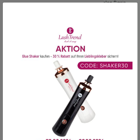
Gute Haltbarkeit
- Dank einer feinen flexiblen Basis.
Verklebungen vermeiden
- Dank eines extrem
schmalen Klebepunkts.
Optik
- Symmetrische Fächeröffnung, die eine perfekte
Lash Line ermöglicht.
Vorteil für Anfänger und Vorgeschrittene
-
Zeitersparnis und keine Notwendigkeit, Fächer von Hand
zu erstellen.
Empfehlung:
Die Streifen werden auf einer
Silikonunterlage
für Wimpernfächer befestigt, um
zusätzliche Verarbeitungszeit zu sparen.
Entdecken Sie jetzt unsere perfekt geformten
Fertigfächer in
3D
bis
10D
. Diese Volumen-
Wimpernfächer in Best-Profi-Qualität ermöglichen es