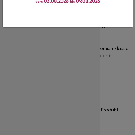
Ihnen, Volumensets zu kreieren und eine voluminöse
Optik zu erzielen.
Nur für die professionelle Wimpernverlängerung
geeignet!
In unserem Shop finden Sie Produkte der Premiumklasse,
gekennzeichnet durch hohe Qualitätsstandards!
Bewertungen
Es gibt noch keine Bewertungen für dieses Produkt.