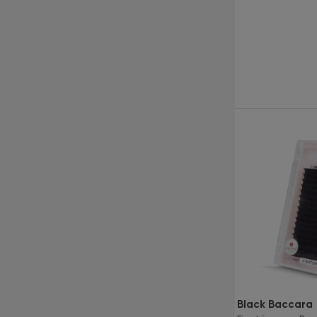
Kürzlich angesehene
Produkte
SALE
Pinzette LashTrend
Black Baccara