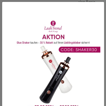
Gute Haltbarkeit
- Dank einer feinen flexiblen Basis.
Verklebungen vermeiden
- Dank eines extrem
schmalen Klebepunkts.
Optik
- Symmetrische Fächeröffnung, die eine perfekte
Lash Line ermöglicht.
Vorteil für Anfänger und Vorgeschrittene
-
Zeitersparnis und keine Notwendigkeit, Fächer von Hand
zu erstellen.
Empfehlung:
Die Streifen werden auf einer
Silikonunterlage
für Wimpernfächer befestigt, um
zusätzliche Verarbeitungszeit zu sparen.
Entdecken Sie jetzt unsere perfekt geformten
Fertigfächer in
3D
bis
10D
. Diese Volumen-
Wimpernfächer in Best-Profi-Qualität ermöglichen es