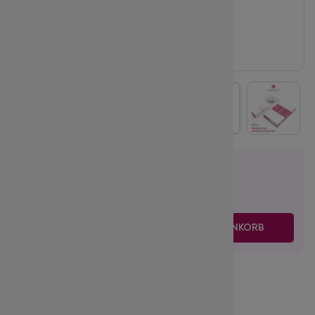
21.95
€
inkl. MwSt.
zzgl. Versand
-
+
IN DEN WARENKORB
Volume:
4D
Biegung (Curl):
CC