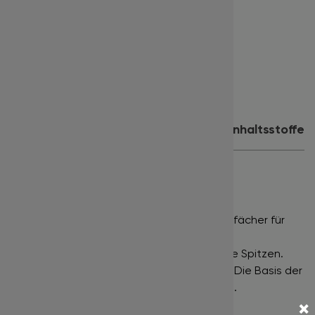
Stärke:
0.07
Länge:
10 mm
Farbe:
tiefschwarz
Inhalt:
500 Fächer
Produktdetails
Anwendung
Inhaltsstoffe
PROMADE LOOSE FANS 500
NARROW FANS •
Eng gefächerte Wimpernfächer für
einen klassischen Russian Volume Effekt.
DEEP BLACK •
Tiefschwarze Farbe bis in die Spitzen.
POINTY BASE •
Sehr schmaler Klebepunkt. Die Basis der
Wimpernfächer ist extrem fein ausgeformt.
×