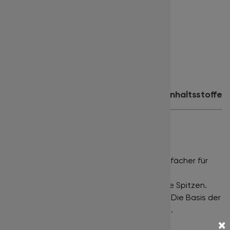
Stärke:
0.07
Länge:
11 mm
Farbe:
tiefschwarz
Inhalt:
500 Fächer
Produktdetails
Anwendung
Inhaltsstoffe
PROMADE LOOSE FANS 500
NARROW FANS •
Eng gefächerte Wimpernfächer für
einen klassischen Russian Volume Effekt.
DEEP BLACK •
Tiefschwarze Farbe bis in die Spitzen.
POINTY BASE •
Sehr schmaler Klebepunkt. Die Basis der
Wimpernfächer ist extrem fein ausgeformt.
×