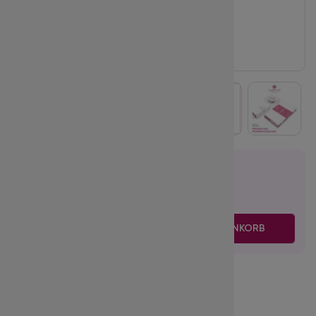
20.95
€
inkl. MwSt.
zzgl. Versand
-
+
IN DEN WARENKORB
Volume:
3D
Biegung (Curl):
C