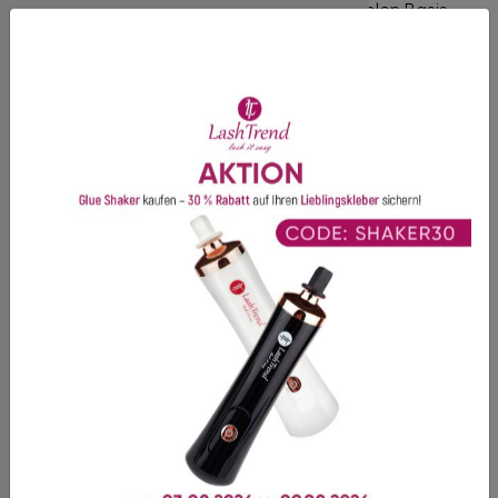
Gute Haltbarkeit
- Dank einer feinen flexiblen Basis.
Verklebungen vermeiden
- Dank eines extrem
schmalen Klebepunkts.
Optik
- Symmetrische Fächeröffnung, die eine perfekte
Lash Line ermöglicht.
Vorteil für Anfänger und Vorgeschrittene
-
Zeitersparnis und keine Notwendigkeit, Fächer von Hand
zu erstellen.
Empfehlung:
Die Streifen werden auf einer
Silikonunterlage
für Wimpernfächer befestigt, um
zusätzliche Verarbeitungszeit zu sparen.
Entdecken Sie jetzt unsere perfekt geformten
Fertigfächer in
3D
bis
10D
. Diese Volumen-
Wimpernfächer in Best-Profi-Qualität ermöglichen es