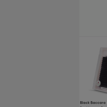
Kürzlich angesehene
Produkte
Pinzette LashTrend
Black Baccara