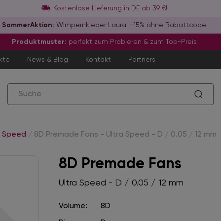
Kostenlose Lieferung in DE ab 39 €!
SommerAktion:
Wimpernkleber Laura: -15% ohne Rabattcode
Produktmuster:
perfekt zum Probieren & zum Top-Preis
kte
News & Blog
Kontakt
Partners
a Speed
/
8D Premade Fans - Ultra Speed - D / 0.05 / 12 mm
8D Premade Fans
Ultra Speed - D / 0.05 / 12 mm
Volume:
8D