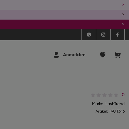
×
×
×
Anmelden
0
Marke: LashTrend
Artikel:
1.9Ul1346