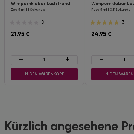
Wimpernkleber LashTrend
Wimpernkleber La
Zoe 5 ml | 1 Sekunde
Rose 5 ml | 0,5 Sekunde
0
3
21.95
€
24.95
€
-
+
-
IN DEN WARENKORB
IN DEN WARE
Kürzlich angesehene P