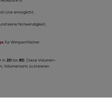
Klebepunkts.
sh Line ermöglicht.
 und keine Notwendigkeit,
ge
für Wimpernfächer
r in
2D
bis
8D
. Diese Volumen-
n, Volumensets zu kreieren