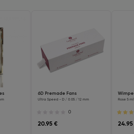
es
6D Premade Fans
Wimper
 mm
Ultra Speed - D / 0.05 / 12 mm
Rose 5 ml
0
20.95
€
24.95