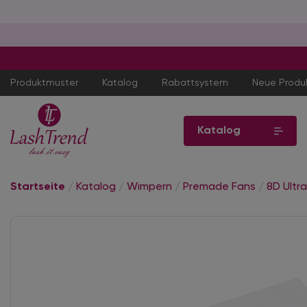
Produktmuster
Katalog
Rabattsystem
Neue Produ
Katalog
Startseite
/
Katalog
/
Wimpern
/
Premade Fans
/
8D Ultr