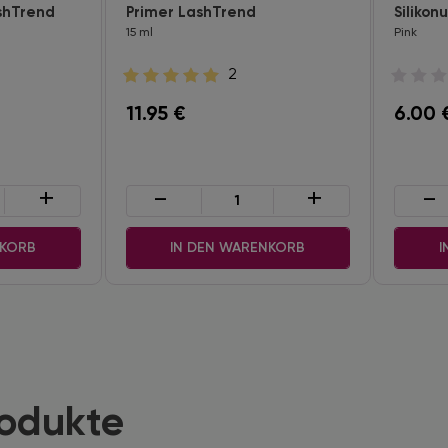
shTrend
Primer LashTrend
Silikon
15 ml
Pink
2
11.95
€
6.00
+
-
+
-
NKORB
IN DEN WARENKORB
I
rodukte