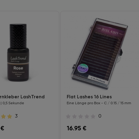
nkleber LashTrend
Flat Lashes 16 Lines
 | 0,5 Sekunde
Eine Länge pro Box - C / 0.15 / 15 mm
3
0
€
16.95
€