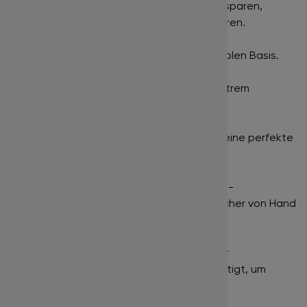
einem Klebestreifen befestigt, um Zeit zu sparen,
anstatt einzelne fertige Fächer zu separieren.
Gute Haltbarkeit
- Dank einer feinen flexiblen Basis.
Verklebungen vermeiden
- Dank eines extrem
schmalen Klebepunkts.
Optik
- Symmetrische Fächeröffnung, die eine perfekte
Lash Line ermöglicht.
Vorteil für Anfänger und Vorgeschrittene
-
Zeitersparnis und keine Notwendigkeit, Fächer von Hand
zu erstellen.
Empfehlung:
Die Streifen werden auf einer
Silikonunterlage
für Wimpernfächer befestigt, um
zusätzliche Verarbeitungszeit zu sparen.