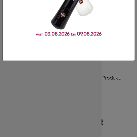
geeignet!
In unserem Shop finden Sie Produkte der Premiumklasse,
gekennzeichnet durch hohe Qualitätsstandards!
Bewertungen
Es gibt noch keine Bewertungen für dieses Produkt.
Dieses Produkt wird oft
zusammen gekauft