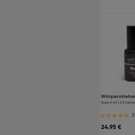
Wimpernkleber LashTrend
Wimpernkleber
Zoe 5 ml | 1 Sekunde
Rose 5 ml | 0,5 Sek
0
3
21.95
€
24.95
€