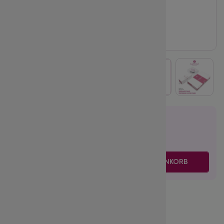
20.95
€
inkl. MwSt.
zzgl. Versand
-
+
IN DEN WARENKORB
Volume:
8D
Biegung:
CC