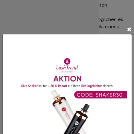
Entdecken Sie jetzt unsere perfekt geformten
Fertigfächer in
2D
bis
8D
. Diese Volumen-
Wimpernfächer in Best-Profi-Qualität ermöglichen es
Ihnen, Volumensets zu kreieren und eine voluminöse
×
Optik zu erzielen.
Nur für die professionelle Wimpernverlängerung