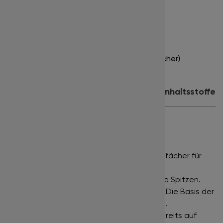
Stärke:
0.05
Länge:
9 mm
Farbe:
tiefschwarz
Inhalt:
16 Streifen x 20 Fächer (320 Fächer)
Produktdetails
Anwendung
Inhaltsstoffe
PREMADE ULTRA SPEED FANS
NARROW FANS •
Eng gefächerte Wimpernfächer für
einen klassischen Russian Volume Effekt.
DEEP BLACK •
Tiefschwarze Farbe bis in die Spitzen.
POINTY BASE •
Sehr schmaler Klebepunkt. Die Basis der
Wimpernfächer ist extrem fein ausgeformt.
ULTRA SPEED •
Die Wimpernfächer sind bereits auf