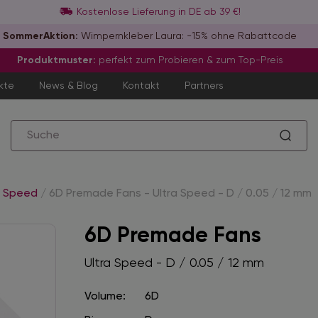
Kostenlose Lieferung in DE ab 39 €!
SommerAktion:
Wimpernkleber Laura: -15% ohne Rabattcode
Produktmuster:
perfekt zum Probieren & zum Top-Preis
kte
News & Blog
Kontakt
Partners
a Speed
/
6D Premade Fans - Ultra Speed - D / 0.05 / 12 mm
6D Premade Fans
Ultra Speed - D / 0.05 / 12 mm
Volume:
6D