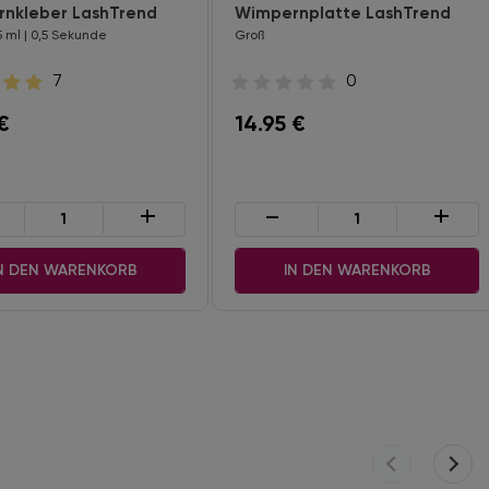
nkleber LashTrend
Wimpernplatte LashTrend
 ml | 0,5 Sekunde
Groß
7
0
€
14.95
€
+
-
+
N DEN WARENKORB
IN DEN WARENKORB