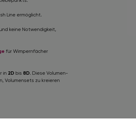
Klebepunkts.
sh Line ermöglicht.
 und keine Notwendigkeit,
ge
für Wimpernfächer
r in
2D
bis
8D
. Diese Volumen-
n, Volumensets zu kreieren