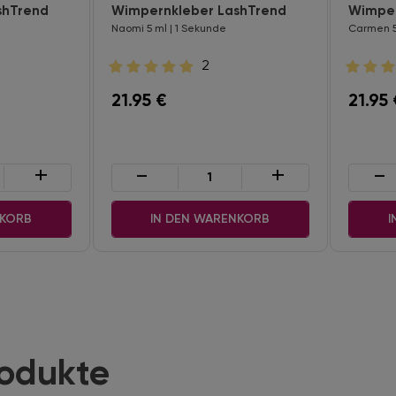
shTrend
Wimpernkleber LashTrend
Wimper
Naomi 5 ml | 1 Sekunde
Carmen 5
2
21.95
€
21.95
+
-
+
-
NKORB
IN DEN WARENKORB
I
rodukte