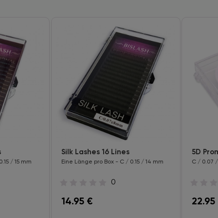
s
Silk Lashes 16 Lines
5D Pro
0.15 / 15 mm
Eine Länge pro Box - C / 0.15 / 14 mm
C / 0.07 
0
14.95
€
22.95