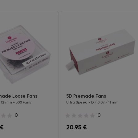
made Loose Fans
5D Premade Fans
/ 12 mm - 500 Fans
Ultra Speed - D / 0.07 / 11 mm
0
0
€
20.95
€