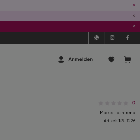
×
×
×
Anmelden
0
Marke: LashTrend
Artikel:
1.9Ul1226