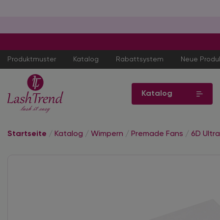
Produktmuster
Katalog
Rabattsystem
Neue Produ
Katalog
Startseite
/
Katalog
/
Wimpern
/
Premade Fans
/
6D Ultr