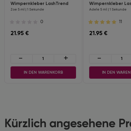
Wimpernkleber LashTrend
Wimpernkleber La
Zoe 5 ml | 1 Sekunde
Adele 5 ml | 1 Sekunde
0
11
21.95
€
21.95
€
-
+
-
IN DEN WARENKORB
IN DEN WARE
Kürzlich angesehene P