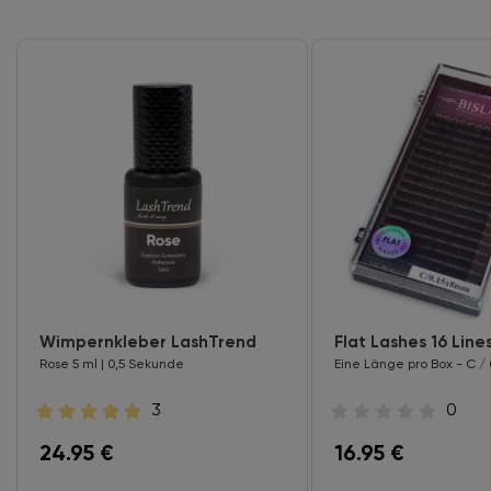
Wimpernkleber LashTrend
Flat Lashes 16 Line
Rose 5 ml | 0,5 Sekunde
Eine Länge pro Box - C / 
3
0
24.95
€
16.95
€