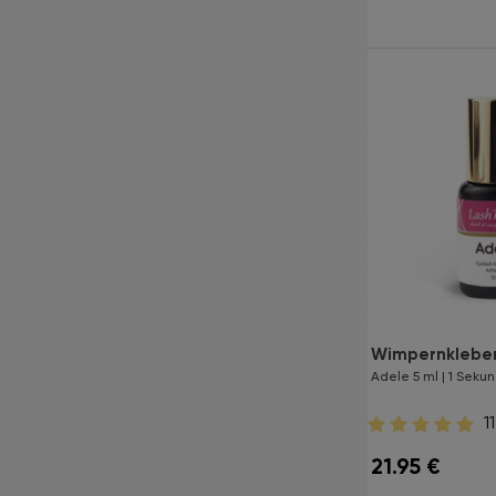
Wimpernkleber LashTrend
Wimpernkleber
Zoe 5 ml | 1 Sekunde
Adele 5 ml | 1 Seku
0
11
21.95
€
21.95
€