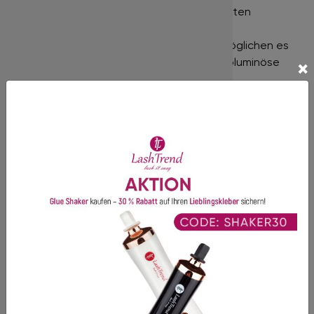
Entdecken Sie jetzt unsere perfekt geformten
Fertigfächer in
2D
bis
8D
. Diese Volumen-
Wimpernfächer in Best-Profi-Qualität ermöglichen es
Ihnen, Volumensets zu kreieren und eine voluminöse
×
Optik zu erzielen.
Nur für die professionelle Wimpernverlängerung