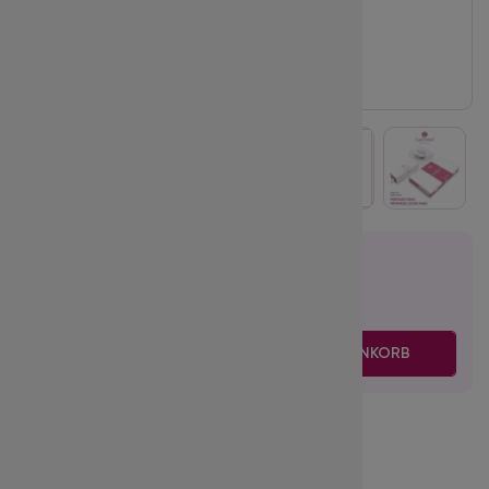
20.95
€
inkl. MwSt.
zzgl. Versand
-
+
IN DEN WARENKORB
Volume:
6D
Biegung:
C