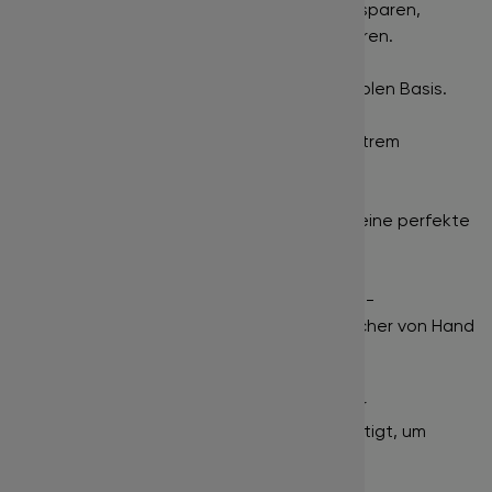
einem Klebestreifen befestigt, um Zeit zu sparen,
anstatt einzelne fertige Fächer zu separieren.
Gute Haltbarkeit
- Dank einer feinen flexiblen Basis.
Verklebungen vermeiden
- Dank eines extrem
schmalen Klebepunkts.
Optik
- Symmetrische Fächeröffnung, die eine perfekte
Lash Line ermöglicht.
Vorteil für Anfänger und Vorgeschrittene
-
Zeitersparnis und keine Notwendigkeit, Fächer von Hand
zu erstellen.
Empfehlung:
Die Streifen werden auf einer
Silikonunterlage
für Wimpernfächer befestigt, um
zusätzliche Verarbeitungszeit zu sparen.