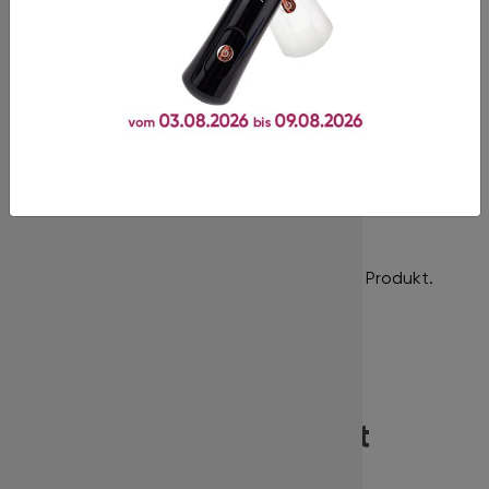
geeignet!
In unserem Shop finden Sie Produkte der Premiumklasse,
gekennzeichnet durch hohe Qualitätsstandards!
Bewertungen
Es gibt noch keine Bewertungen für dieses Produkt.
Dieses Produkt wird oft
zusammen gekauft