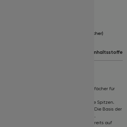
Stärke:
0.05
Länge:
9 mm
Farbe:
tiefschwarz
Inhalt:
16 Streifen x 25 Fächer (400 Fächer)
Produktdetails
Anwendung
Inhaltsstoffe
PREMADE ULTRA SPEED FANS
NARROW FANS •
Eng gefächerte Wimpernfächer für
einen klassischen Russian Volume Effekt.
DEEP BLACK •
Tiefschwarze Farbe bis in die Spitzen.
POINTY BASE •
Sehr schmaler Klebepunkt. Die Basis der
Wimpernfächer ist extrem fein ausgeformt.
ULTRA SPEED •
Die Wimpernfächer sind bereits auf