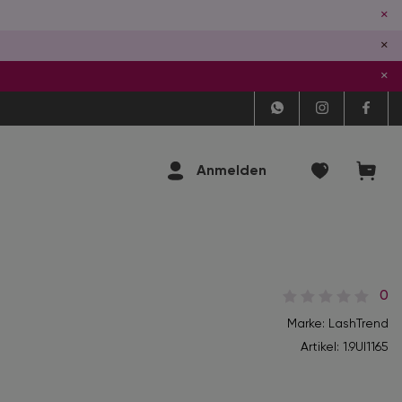
×
×
×
Anmelden
0
Marke: LashTrend
Artikel:
1.9Ul1165