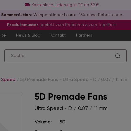
Kostenlose Lieferung in DE ab 39 €!
SommerAktion:
Wimpernkleber Laura: -15% ohne Rabattcode
Produktmuster:
perfekt zum Probieren & zum Top-Preis
kte
News & Blog
Kontakt
Partners
a Speed
/
5D Premade Fans - Ultra Speed - D / 0.07 / 11 mm
5D Premade Fans
Ultra Speed - D / 0.07 / 11 mm
Volume:
5D