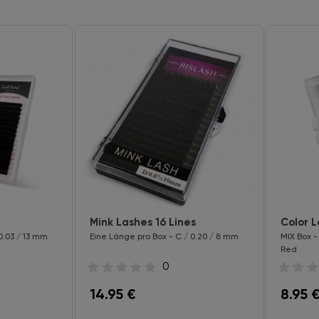
Mink Lashes 16 Lines
Color 
0.03 / 13 mm
Eine Länge pro Box - C / 0.20 / 8 mm
MIX Box -
Red
0
14.95
€
8.95