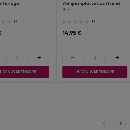
unterlage
Wimpernplatte LashTrend
Groß
0
0
€
14.95
€
+
-
+
N DEN WARENKORB
IN DEN WARENKORB