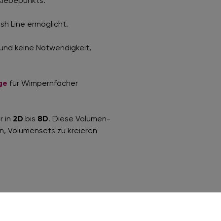
Klebepunkts.
sh Line ermöglicht.
 und keine Notwendigkeit,
ge
für Wimpernfächer
r in
2D
bis
8D
. Diese Volumen-
n, Volumensets zu kreieren