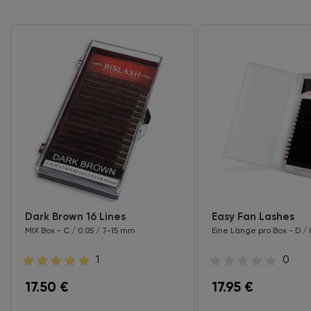
Dark Brown 16 Lines
Easy Fan Lashes
MIX Box - C / 0.05 / 7-15 mm
Eine Länge pro Box - D / 
1
0
17.50
€
17.95
€