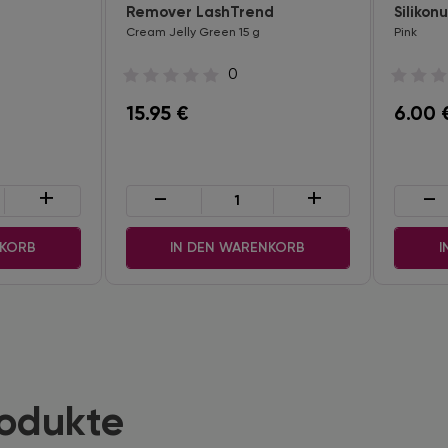
Remover LashTrend
Silikon
Cream Jelly Green 15 g
Pink
0
15.95
€
6.00
+
-
+
-
NKORB
IN DEN WARENKORB
I
rodukte