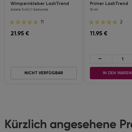
Wimpernkleber LashTrend
Primer LashTrend
Adele 5 ml | 1 Sekunde
15 ml
11
2
21.95
€
11.95
€
-
NICHT VERFÜGBAR
IN DEN WARE
Kürzlich angesehene P