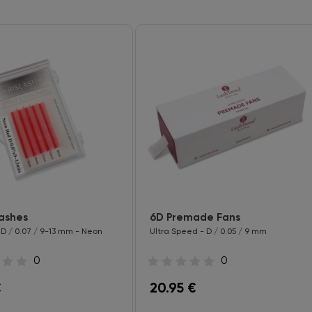
Lashes
6D Premade Fans
 D / 0.07 / 9-13 mm - Neon
Ultra Speed - D / 0.05 / 9 mm
0
0
€
20.95
€