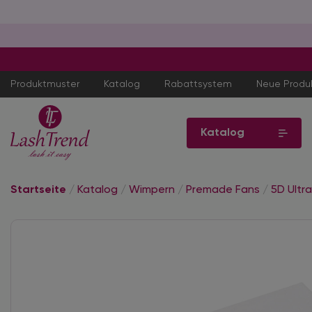
Produktmuster
Katalog
Rabattsystem
Neue Produ
Katalog
Startseite
/
Katalog
/
Wimpern
/
Premade Fans
/
5D Ultr